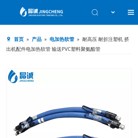
English
首页
首页
»
产品
»
电加热软管
»
耐高压 耐折注塑机 挤
产品
出机配件电加热软管 输送PVC塑料聚氨酯管
工厂档案
关于我们
联系我们