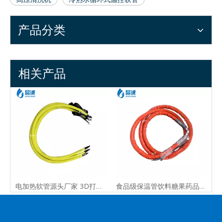
产品分类
相关产品
保温管
电加热软管源头厂家 3D打印机器配件专用 送料管 石腊加热保温管
食品级保温管饮料糖果药品输送胶管 吸引胶食品输送管