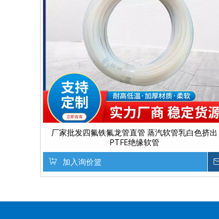
厂家批发四氟铁氟龙管直管 蒸汽软管乳白色挤出
PTFE绝缘软管
加入询价篮