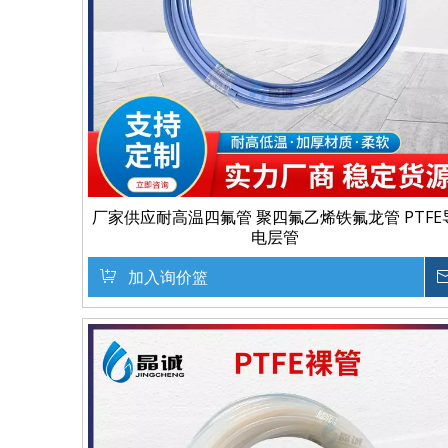
厂家供应耐高温四氟管 聚四氟乙烯铁氟龙管 PTFE
电层管
加入询价篮