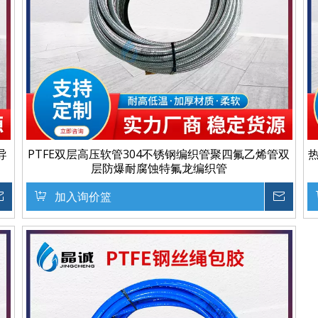
导
PTFE双层高压软管304不锈钢编织管聚四氟乙烯管双
层防爆耐腐蚀特氟龙编织管
询价
加入询价篮
询价