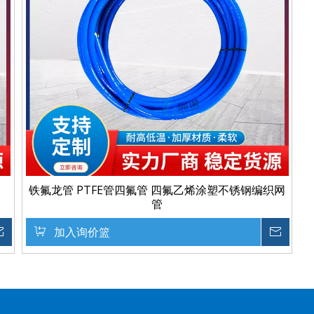
铁氟龙管 PTFE管四氟管 四氟乙烯涂塑不锈钢编织网
管
询价
加入询价篮
询价