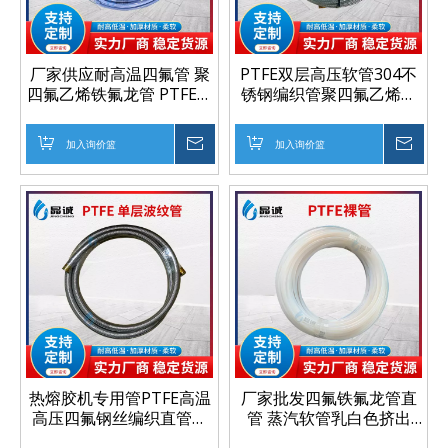
厂家供应耐高温四氟管 聚
PTFE双层高压软管304不
四氟乙烯铁氟龙管 PTFE导
锈钢编织管聚四氟乙烯管
电层管
双层防爆耐腐蚀特氟龙编
织管
加入询价篮
询价
加入询价篮
询价
热熔胶机专用管PTFE高温
厂家批发四氟铁氟龙管直
高压四氟钢丝编织直管工
管 蒸汽软管乳白色挤出
业波纹管 304不锈钢波纹
PTFE绝缘软管